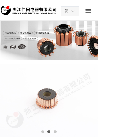
끀
简体中文
ꀅ